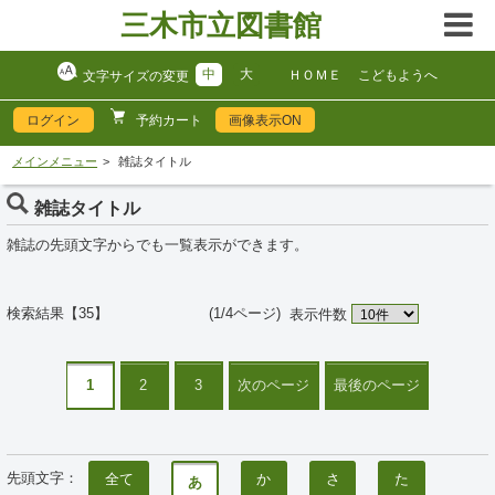
三木市立図書館
中
大
ＨＯＭＥ
こどもようへ
文字サイズの変更
ログイン
画像表示ON
予約カート
メインメニュー
雑誌タイトル
雑誌タイトル
雑誌の先頭文字からでも一覧表示ができます。
検索結果【35】 (1/4ページ)
表示件数
1
2
3
次のページ
最後のページ
先頭文字：
全て
か
さ
た
あ