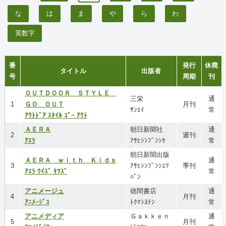
な
は
ま
や
ら
わ
英数字
番
発行
休廃
タイトル
出版者
号
周期
刊
ＯＵＴＤＯＯＲ ＳＴＹＬＥ
三栄
通
1
ＧＯ ＯＵＴ
月刊
ｻﾝｴｲ
常
ｱｳﾄﾄﾞｱ ｽﾀｲﾙ ｺﾞｰ ｱｳﾄ
ＡＥＲＡ
朝日新聞社
通
2
週刊
ｱｴﾗ
ｱｻﾋｼﾝﾌﾞﾝｼﾔ
常
朝日新聞出版
ＡＥＲＡ ｗｉｔｈ Ｋｉｄｓ
通
3
ｱｻﾋｼﾝﾌﾞﾝｼﾕﾂ
季刊
ｱｴﾗ ｳｲｽﾞ ｷﾂｽﾞ
常
ﾊﾟﾝ
アニメージュ
徳間書店
通
4
月刊
ｱﾆﾒｰｼﾞﾕ
ﾄｸﾏｼﾖﾃﾝ
常
アニメディア
Ｇａｋｋｅｎ
通
5
月刊