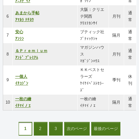
ｱﾆﾒﾃﾞｲｱ
ｶﾞﾂｹﾝ
常
大阪：クリエ
あまから手帖
通
6
テ関西
月刊
ｱﾏｶﾗ ﾃﾁﾖｳ
常
ｸﾘｴﾃｶﾝｻｲ
安心
ブティック社
通
7
隔月
ｱﾝｼﾝ
ﾌﾞﾃｨｯｸｼｬ
常
マガジンハウ
＆Ｐｒｅｍｉｕｍ
通
8
ス
月刊
ｱﾝﾄﾞ ﾌﾟﾚﾐｱﾑ
常
ﾏｶﾞｼﾞﾝﾊｳｽ
ＫＫベストセ
一個人
ラーズ
休
9
季刊
ｲﾁｺｼﾞﾝ
ｹｲｹｲﾍﾞｽﾄｾﾗｰ
刊
ｽﾞ
一枚の繪
一枚の繪
通
10
隔月
ｲﾁﾏｲ ﾉ ｴ
ｲﾁﾏｲ ﾉ ｴ
常
1
2
3
次のページ
最後のページ